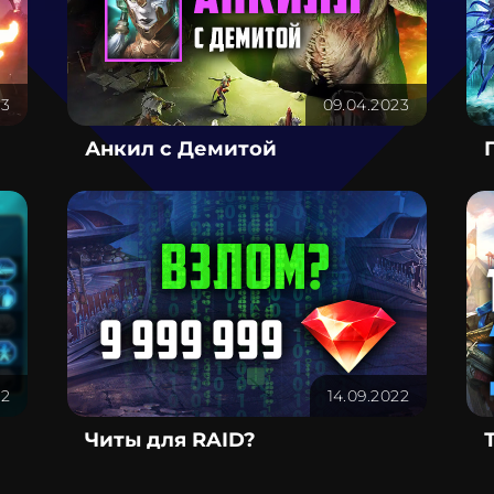
23
09.04.2023
Анкил с Демитой
22
14.09.2022
Читы для RAID?