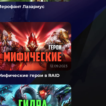
Иерофант Лазариус
12.09.2023
Мифические герои в RAID