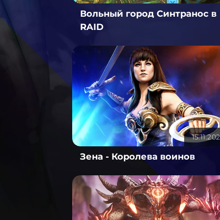
Вольный город Синтранос в
RAID
15.11.20
Зена - Королева воинов