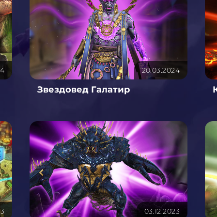
24
20.03.2024
Звездовед Галатир
23
03.12.2023