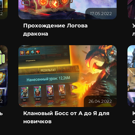
22
17.05.2022
Прохождение Логова
дракона
22
26.04.2022
ь
Клановый Босс от А до Я для
новичков