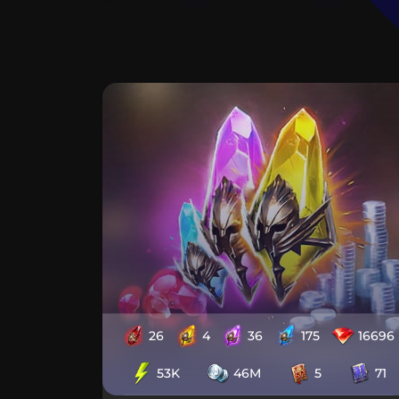
26
4
36
175
16696
53K
46M
5
71