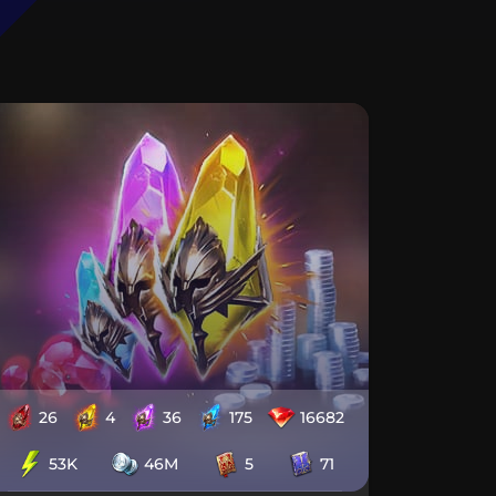
26
4
36
175
16682
53K
46M
5
71