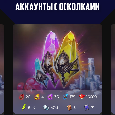
АККАУНТЫ С ОСКОЛКАМИ
26
4
36
175
16689
54K
47M
5
71