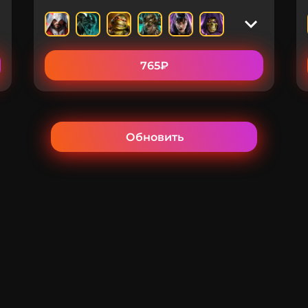
765₽
Обновить